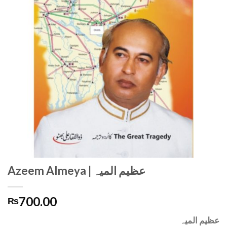
Azeem Almeya | عظیم المیہ
700.00
₨
عظیم المیہ