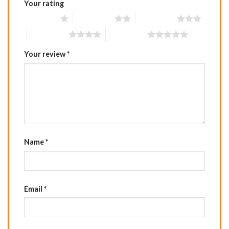
Your rating
1 of 5 stars
2 of 5 stars
3 of 5 stars
4 of 5 stars
5 of 5 stars
Your review
*
Name
*
Email
*