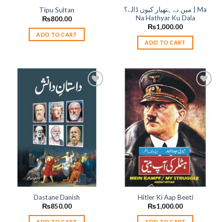
میں نے ہتھیار کیوں ڈالے؟ | Ma
Tipu Sultan
Na Hathyar Ku Dala
₨
800.00
₨
1,000.00
ADD TO CART
ADD TO CART
Add to
Add to
wishlist
wishlist
Dastane Danish
Hitler Ki Aap Beeti
₨
850.00
₨
1,000.00
ADD TO CART
ADD TO CART