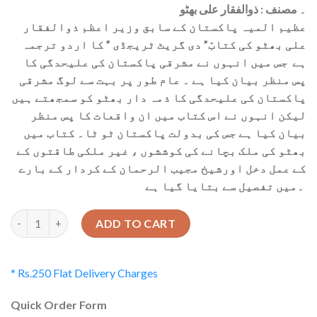
۔ مصنف : ذوالفقار علی بھٹو
عظیم المیہ پاکستان کے سابق وزیر اعظم ذوالفقار
علی بھٹو کی کتابّ” دی گریٹ ٹریجڈی ” کا اردو ترجمہ
ہے جس میں انہوں نے مشرقی پاکستان کی علیحدگی کا
پس منظر بیان کیا ہے ۔ عام طور پر بہت سے لوگ مشرقی
پاکستان کی علیحدگی کا ذمہ دار بھٹو کو سمجھتے ہیں
لیکن انہوں نے اس کتاب میں ان واقعات کا پس منظر
بیان کیا ہے جس کی بدولت پاکستان ٹو ٹا۔ کتاب میں
بھٹو کی ملک بچانے کی کوششوں ، غیر ملکی طاقتوں کے
کے عمل دخل اورشیخ مجیب الرحمان کے کردار کے بارے
۔میں تفصیل سے بتایا گیا ہے
Quantity
ADD TO CART
* Rs.250 Flat Delivery Charges
Quick Order Form