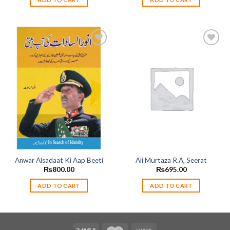
Add to
Add to
wishlist
wishlist
Anwar Alsadaat Ki Aap Beeti
Ali Murtaza R.A, Seerat
₨
800.00
₨
695.00
ADD TO CART
ADD TO CART