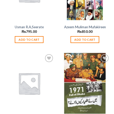
Usman R.A,Seerate
Azeem Muliman Mufakireen
₨
795.00
₨
850.00
ADD TO CART
ADD TO CART
Add to
Add to
wishlist
wishlist