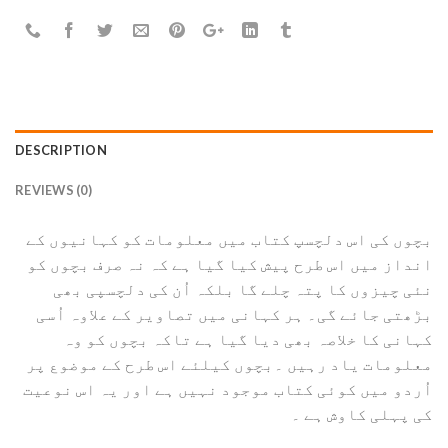
DESCRIPTION
REVIEWS (0)
بچوں کی اس دلچسپ کتاب میں معلومات کو کہانیوں کے
انداز میں اس طرح پیش کیا گیا ہے کہ نہ صرف بچوں کو
نئی چیزوں کا پتہ چلے گا بلکہ اُن کی دلچسپی بھی
بڑھتی جائے گی۔ ہر کہانی میں تصاویر کے علاوہ اُسی
کہانی کا خلاصہ بھی دیا گیا ہے تاکہ بچوں کو وہ
معلومات یاد رہیں ۔بچوں کیلئے اس طرح کے موضوع پر
اُردو میں کوئی کتاب موجود نہیں ہے اور یہ اس نوعیت
کی پہلی کاوش ہے ۔