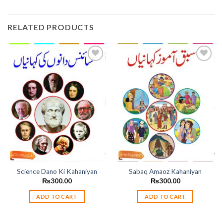
RELATED PRODUCTS
Add to
Add to
wishlist
wishlist
Science Dano Ki Kahaniyan
Sabaq Amaoz Kahaniyan
₨
300.00
₨
300.00
ADD TO CART
ADD TO CART