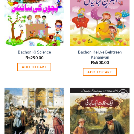
wishlist
wishlist
Bachon Ke Lye Behtreen
Bachon Ki Science
Kahaniyan
₨
250.00
₨
500.00
ADD TO CART
ADD TO CART
Add to
Add to
wishlist
wishlist