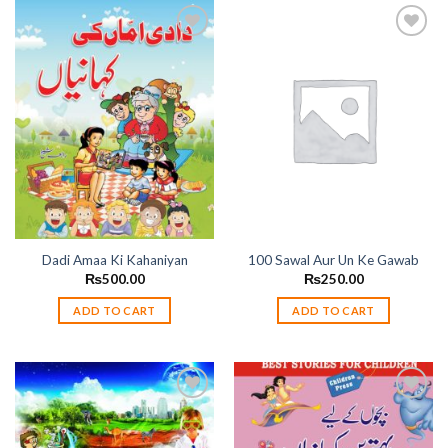
Add to
Add to
wishlist
wishlist
Dadi Amaa Ki Kahaniyan
100 Sawal Aur Un Ke Gawab
₨
500.00
₨
250.00
ADD TO CART
ADD TO CART
Add to
Add to