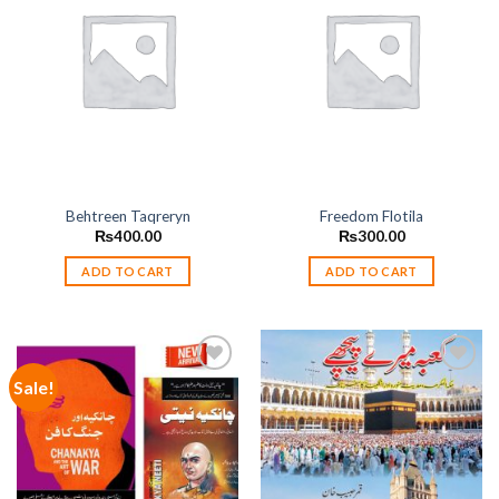
Add to
Add to
wishlist
wishlist
Behtreen Taqreryn
Freedom Flotila
₨
400.00
₨
300.00
ADD TO CART
ADD TO CART
Sale!
Add to
Add to
wishlist
wishlist