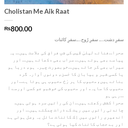
Cholistan Me Aik Raat
800.00
₨
سفرِ دشت….. سفرِ رُوح…..سفرِ کائنات
صحرا…فنائے لیلیٰ قَیس کی شبِ فراق کی علامت ہیں… یہ
پیاسے بھی ہوتے ہیں… سراب بھی دکھاتے ہیں… اور
سیراب بھی کر جاتے ہیں…خوبصورت چہرہ ہو، دریا ہو
یا کسی شہر و بیابان کا حْسن، دونوں آوارہ گرد
بناتے ہیں،محبوب کا ہر رْخ محبوب ہی ہوتا ہے…اور
محبوب کا سایہ.. اور محبوب کی خوشبو جو کسی اورسے آ
رہی ہو…
صحرا کشش رکھتے ہیں…ان کی راتیں سرد ہوتی ہیں..
چاندنی راتوں میں ریت کے ذرات چمکتے ہیں… اور
اندھیری راتوں میں اِک کائنات مائل بہ وصل ہوتی ہے
اور بے حجاب کائنات کیا ہوتی ہے؟