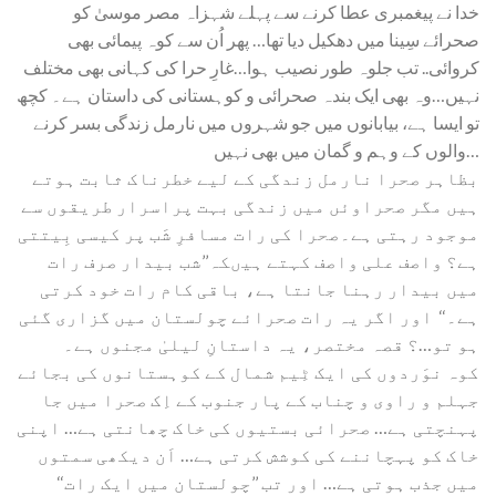
خدا نے پیغمبری عطا کرنے سے پہلے شہزاہ مصر موسیٰ کو
صحرائے سِینا میں دھکیل دیا تھا… پھر اُن سے کوہ پیمائی بھی
کروائی.. تب جلوہ طور نصیب ہوا…غارِ حرا کی کہانی بھی مختلف
نہیں…وہ بھی ایک بندہ صحرائی و کوہستانی کی داستان ہے۔ کچھ
تو ایسا ہے، بیابانوں میں جو شہروں میں نارمل زندگی بسر کرنے
والوں کے وہم و گمان میں بھی نہیں…
بظاہر صحرا نارمل زندگی کے لیے خطرناک ثابت ہوتے
ہیں مگر صحراوئں میں زندگی بہت پراسرار طریقوں سے
موجود رہتی ہے۔صحرا کی رات مسافرِ شَب پر کیسی بِیتتی
ہے؟ واصف علی واصف کہتے ہیںکہ’’شب بیدار صرف رات
میں بیدار رہنا جانتا ہے، باقی کام رات خود کرتی
ہے۔‘‘ اور اگر یہ رات صحرائے چولستان میں گزاری گئی
ہو تو…؟ قصہ مختصر، یہ داستانِ لیلیٰ مجنوں ہے۔
کوہ نوَردوں کی ایک ٹِیم شمال کے کوہستانوں کی بجائے
جہلم و راوی و چناب کے پار جنوب کے اِک صحرا میں جا
پہنچتی ہے… صحرائی بستیوں کی خاک چھانتی ہے… اپنی
خاک کو پہچاننے کی کوشش کرتی ہے… اَن دیکھی سمتوں
میں جذب ہوتی ہے… اور تب ’’چولستان میں ایک رات‘‘