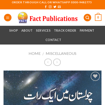
Skip
ORDER THROUGH CALL OR WHATSAPP 0300-9482775
to
content
0
SHOP
ABOUT
SERVICES
TRACK ORDER
PAYMENT
CONTACT
HOME
MISCELLANEOUS
/
Add to
wishlist