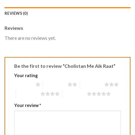
REVIEWS (0)
Reviews
There are no reviews yet.
Be the first to review “Cholistan Me Aik Raat”
Your rating
1 of 5 stars
2 of 5 stars
3 of 5 stars
4 of 5 stars
5 of 5 stars
Your review
*