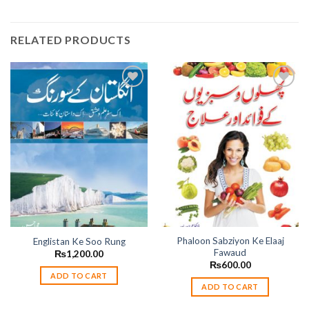
RELATED PRODUCTS
Add to
Add to
wishlist
wishlist
Phaloon Sabziyon Ke Elaaj
Englistan Ke Soo Rung
Fawaud
₨
1,200.00
₨
600.00
ADD TO CART
ADD TO CART