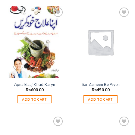
Add to
Add to
wishlist
wishlist
Apna Elaaj Khud Karyn
Sar Zameen Be Aiyen
₨
600.00
₨
450.00
ADD TO CART
ADD TO CART