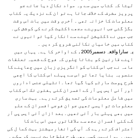
لیتا کہ کتاب میں سے وہ مواد نکال دیا جائے جو
پرویز مشرف کے خلاف جاتا ہے تو ان کے نزدیک یہ کتاب
معلومات کا خزانہ تھی ۔ آخری وقت میں بات اس وقت
بگڑ گئی جب انہوںنے مجھے ڈکٹیٹ کرنے کی کوشش کی۔
جب میں نے ڈکٹیشن لینے سے انکار کیا تو انہوں نے
کتاب میں خامیاں نکالنی شروع کر دیں ۔
یہ سارا واقعہ دسمبر2005ء کے اواخر کا ہے۔ یہاں میں
اپنے قارئین کو بتاتا چلوں کہ فوج کے شعبہ تعلقات
عامہ نے جب اس کتاب کو انگریزی زبان میں چھاپنے کا
منصوبہ بنایا تھا تو اس سے پہلے اس کتاب کا اچھی
طرح پوسٹ مارٹم کیا گیا تھا۔انٹیلی جنس اداروں
اور آئی ایس پی آر کے افسران کئی ہفتوں تک اس کتاب
میں شامل معلومات کی تصدیق کرتے رہے۔ بہت ساری
معلومات تو ایسی تھیں جو ان فوجی افسران کے علم
میں بھی پہلی بار آئی تھیں۔بعد ازاں آئی ایس پی آر
کے کئی افسران مجھ سے ملاقاتوں میں اس بات کا
اعتراف کرتے رہے کہ آپ کی انفارمیشنز بہت کما ل کی
ہیں ۔ ہم انہیں کسی بھی طرح غلط ثابت نہیں کر سکے ۔