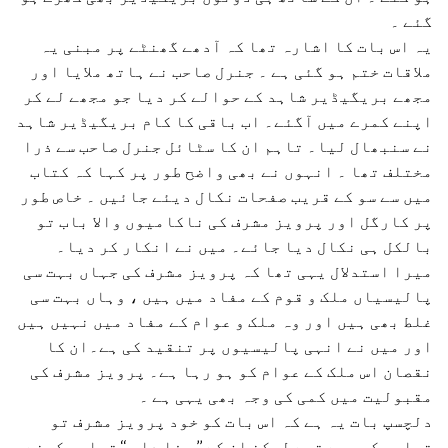
گئے ۔
یہ اس بات کا اشارہ تھا کہ آدھے گھنٹے پر مبنی یہ
ملاقات ختم ہو گئی ہے ۔ جنرل صاحب نے ہاتھ ملایا اور
مجھے بریگیڈیر شاہد کے حوالے کر دیا جو مجھے لے کر
اپنے کمرے میں آگئے۔ اب باقی کا کام بریگیڈیر شاہد
نے سنبھال لیا۔ تاہم ان کا سٹائل جنرل صاحب سے ذرا
مختلف تھا ۔ انہوں نے بھی واضح طور پر کہا کہ کتاب
میں سے سو کے قریب صفحات نکال دیئے جائیں ۔ خاص طور
پر کارگل اور پرویز مشرف کی ناکامیوں والا باب تو
بالکل ہی نکال دیا جائے۔ میں نے انکار کر دیا۔
میرا استدلال یہی تھا کہ پرویز مشرف کی جہاں بہت سی
پالیسیاں ملک و قوم کے مفاد میں ہیں ، وہاں بہت سی
غلط بھی ہیں اور وہ ملک و عوام کے مفاد میں نہیں ہیں
اور میں نے انہی پالیسیوں پر تنقید کی ہے۔ان کا
نقصان اس ملک کے عوام کو ہو رہا ہے۔ پرویز مشرف کی
مقبولیت میں کمی کی وجہ بھی یہی ہے ۔
دلچسپ بات یہ ہے کہ اس بات کو خود پرویز مشرف تو
تسلیم کر رہے تھے لیکن ان کے ’’ وفا دار ‘‘ تسلیم کرنے