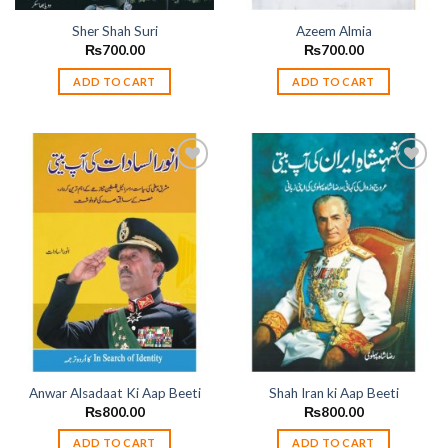
Sher Shah Suri
Azeem Almia
₨
700.00
₨
700.00
ADD TO CART
ADD TO CART
Add to
Add to
wishlist
wishlist
Anwar Alsadaat Ki Aap Beeti
Shah Iran ki Aap Beeti
₨
800.00
₨
800.00
ADD TO CART
ADD TO CART