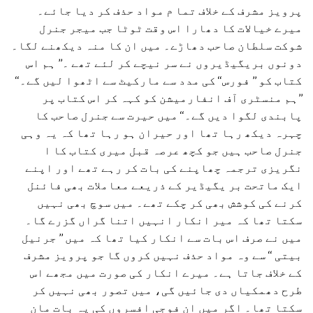
پرویز مشرف کے خلاف تما م مواد حذف کر دیا جائے۔
میرے خیالات کا دھارا اس وقت ٹوٹا جب میجر جنرل
شوکت سلطان صاحب دھاڑے۔ میں ان کا منہ دیکھنے لگا۔
دونوں بریگیڈیروں نے سر نیچے کر لئے تھے ۔’’ ہم اس
کتاب کو ’’ فورس‘‘ کی مدد سے مارکیٹ سے اٹھوا لیں گے۔‘‘
’’ہم منسٹری آف انفارمیشن کو کہہ کر اس کتاب پر
پابندی لگوا دیں گے۔‘‘ میں حیرت سے جنرل صاحب کا
چہرہ دیکھ رہا تھا اور حیران ہو رہا تھا کہ یہ وہی
جنرل صاحب ہیں جو کچھ عرصہ قبل میری کتاب کا ا
نگریزی ترجمہ چھاپنے کی بات کر رہے تھے اور اپنے
ایک ماتحت بر یگیڈیر کے ذریعے معاملات بھی فائنل
کرنے کی کوشش بھی کر چکے تھے۔ میں سوچ بھی نہیں
سکتا تھا کہ میر انکار انہیں اتنا گراں گزرے گا۔
میں نے صرف اس بات سے انکار کیا تھا کہ میں ’’ جرنیل
بیتی ‘‘ سے وہ مواد حذف نہیں کروں گا جو پرویز مشرف
کے خلاف جاتا ہے۔ میرے انکار کی صورت میں مجھے اس
طرح دھمکیاں دی جائیں گی، میں تصور بھی نہیں کر
سکتا تھا۔ اگر میں ان فوجی افسروں کی یہ بات مان