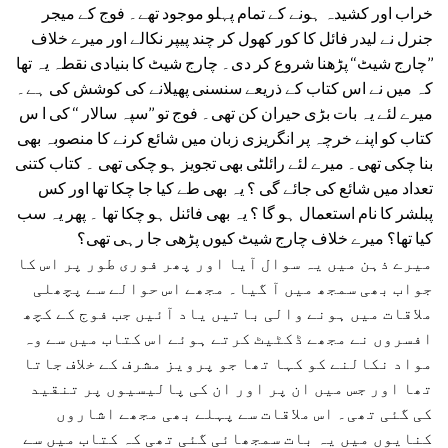
خراب اور کشیدہ ہونے کے تمام پہلو موجود تھے۔ فوج کے میجر
جنرل نے لیدر فائل کا کور کھول کر چند پیپر نکالے اور میرے خلاف
’’چارج شیٹ‘‘ پڑھنا شروع کر دی۔ چارج شیٹ کا بنیادی نقطہ یہ تھا
کہ میں نے اس کتاب کے ذریعے سنسنی پھیلانے کی کوشش کی ہے۔
میرے لئے یہ بات بڑی حیران کن تھی۔ فوج تو ’’سپہ سالار ‘‘ کی ا س
کتاب کو اپنے خرچہ پر انگریزی زبان میں شائع کرنے کا منصوبہ بھی
بنا چکی تھی۔ میرے لئے رائلٹی بھی تجویز ہو چکی تھی ۔ کتاب کتنی
تعداد میں شائع کی جائے گی ؟ یہ بھی طے کیا جا چکا تھا اور کس
پبلشر کا نام استعمال ہو گا ؟ یہ بھی فائنل ہو چکا تھا ۔ پھر یہ سب
کیا تھا؟ میرے خلاف چارج شیٹ کیوں پڑھی جا رہی تھی؟
میرے ذہن میں یہ سوال آیا اور پھر فوری طور پر اس کا
جواب بھی سمجھ میں آ گیا۔ مجھے اس حوالے سے پچھلی
ملاقات میں ہونے والی باتیں یاد آئیں جب فوج کے کچھ
افسروں نے مجھے ڈکٹیٹ کرتے ہوئے اس کتاب میں سے وہ
مواد نکالنے کو کہا تھا جو پرویز مشرف کے خلاف جاتا
تھا اور جس میں ان پر اور ان کی پالیسیوں پر تنقید
کی گئی تھی۔ اس ملاقات سے پہلے بھی مجھے اشاروں
کنایوں میں یہ بات سمجھائی گئی تھی کہ کتاب میں سے