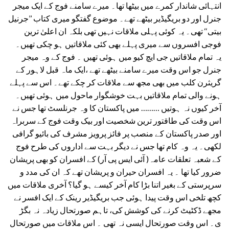
انتہائی شاندار کمرے میں بیٹھا تھا۔ میرے سامنے فوج کے ایک میجر
جنرل اور دو بریگیڈیر بیٹھے تھے۔ موضوع گفتگو میری کتاب ’’جرنیل
بیتی‘‘ تھی۔ یہ کوئی پہلی ملاقات نہیں تھی بلکہ ان اعلیٰ ترین
فوجی افسروں سے میری پہلے بھی کئی ملاقاتیں ہو چکی تھیں۔
یہ تمام ملاقاتیں جی ایچ کیو میں ہوئی تھیں ۔ فوج کے وہ میجر
جنرل جو اس وقت میرے سامنے بیٹھے تھے ،ایک ماہ قبل لاہور کے
گریثرن کلب میں بھی مجھ سے ملاقات کر چکے تھے۔ اس سے پہلے
ہونے والی تمام ملاقاتیں بہت خوشگوار ماحول میں ہوئی تھیں۔
آخر کیوں نہ ہوتیں ……… میں پاکستان کا وہ جرنلسٹ تھا جس نے
اس وقت کی طاقتور ترین شخصیت اور بیک وقت فوج کے سربراہ
اور صدر پاکستان کے منصب پر فائز پرویز مشرف کی بائیو گرافی
لکھی۔ یہ وہ کام تھا جس نے دیگر بہت سے اداروں کی طرح فوج
کے شعبہ تعلقات عامہ( آئی ایس پی آر) کے افسران کو بھی پریشان
ضرور کیا تھا ۔ یہ افسران حیران و پریشان تھے کہ ان کی مدد و
سرپرستی کے بغیر اتنا بڑا کام آخر کیسے ہو گیا؟ آخری ملاقات میں
کچھ تلخی اس وقت پیدا ہوئی جب بریگیڈیر رینک کے ایک افسر نے
مجھے ڈکٹیٹ کرنے کی کوشش کی، تاہم صورتحال زیادہ نہ بگڑ
ی۔ اس وقت صورتحال ایسی نہ تھی ۔ اس ملاقات میں صورتحال