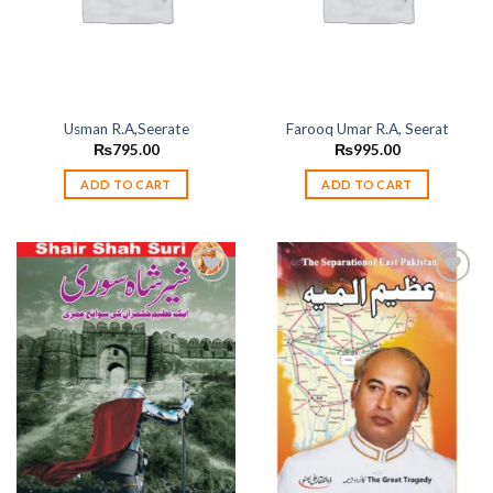
Usman R.A,Seerate
Farooq Umar R.A, Seerat
₨
795.00
₨
995.00
ADD TO CART
ADD TO CART
Add to
Add to
wishlist
wishlist