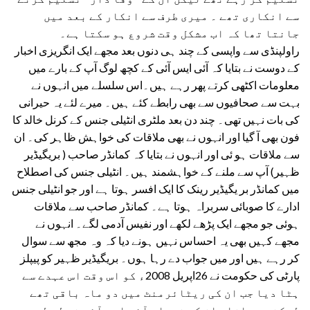
سے انکاری تھے ۔ میری طرف سے انکار کے بعد میں
جانتا تھا کہ اب مشکل وقت شروع ہو سکتا ہے۔
راولپنڈی سے واپسی کے چند ہی دنوں بعد مجھے ایک انگریزی اخبار
کے دوست نے بتایا کہ آئی ایس آئی کے کچھ لوگ آپ کے بارے میں
معلومات اکٹھی کرتے پھر رہے ہیں۔اس سلسلے میں انہوں نے
بہت سے صحافیوں سے بھی رابطے کئے ہیں۔ میرے لئے یہ حیرانی
کی بات نہیں تھی۔ چند دن بعد ملٹری انٹیلی جنس کے کرنل خالد کا
فون بھی آ گیا اور انہوں نے بھی ملاقات کی خواہش ظاہر کی۔ ان
سے ملاقات ہو ئی اور انہوں نے بتایا کہ کمانڈر صاحب ( بریگیڈیر
ظہیر) آپ سے ملنے کے خواہشمند ہیں۔ انٹیلی جنس کی اصطلاح
میں کمانڈر بر یگیڈیر رینک کا ایک افسر ہوتا ہے اور جو انٹیلی جنس
ادارے کا صوبائی سربراہ ہوتا ہے۔ کمانڈر صاحب سے ملاقات
ہوئی جو مجھے ایک پڑھے لکھے اور نفیس آدمی لگے۔ انہوں نے
مجھے کہیں بھی یہ احساس نہیں ہونے دیا کہ وہ مجھ سے سوال
کر رہے ہیں اور میں جواب دے رہا ہوں۔ بریگیڈیر ظہیر کو پیپلز
پارٹی کی حکومت نے 26اپریل 2008ء کو اس وقت اس عہدے سے
ہٹا دیا جب ان کی ریٹائرمنٹ میں دو ماہ باقی تھے
لیکن بعد ازاں ان کی خدمات آئی ایس آئی نے لے لیں