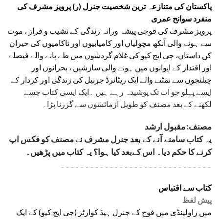
پاکستان کی متنازعہ ترین شخصیت جنرل (ر) پرویز مشرف کی
منفرد سوانح عمری
پرویز مشرف کی فوجی پیشہ ورانہ زندگی کے نشیب و فراز ، موت
سے ہونے والی آنکھ مچولیاں اور کامیابیوں اور ناکامیوں کی حیران
کن داستان، جی ایچ کیو کی غلام گردشوں میں طے پانے والے فیصلے
اور اقتدار کے ایوانوں میں ہونے والی سازشیں ، بحرانوں اور
چیلنجوں سے نمٹنے والے ایک ریٹائرڈ جرنیل کی زندگی اور کردار
کے
ایسے پہلو جو اب تک پوشیدہ رہے ہیں ۔ایک ایسی کتاب جسے
لکھنے کے بعد مصنف کو طویل آزمائشوں سے گزرنا پڑا۔
مصنف: مقبول ارشد
یہ کتاب سامنے آنے کے بعد جنرل مشرف نے مصنف کو فکس اپ
کرنے کا حکم دیا۔ اس کےبعد کیا ہوا؟ یہ کتاب میں پڑھیں۔
۔۔۔۔۔۔۔۔۔۔۔۔۔۔۔۔۔۔۔۔۔۔۔۔۔۔۔۔۔۔۔
کتاب سے اقتباس
پیش لفظ
میں راولپنڈی میں فوج کے جنرل ہیڈ کوارٹر (جی ایچ کیو) کے ایک