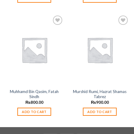
Add to
Add to
wishlist
wishlist
Muhhamd Bin Qasim, Fatah
Murshid Rumi, Hazrat Shamas
Sindh
Tabrez
₨
800.00
₨
900.00
ADD TO CART
ADD TO CART