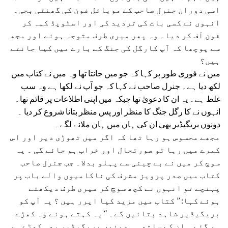
اسی دوران جنرل صاحب کے موبائل فون کی گھنٹی بجی۔
انہوں نے کسی بات کی تردید کی اور اسٹوپڈ کہہ کر
فون آف کر دیا۔ وہ پھر میری طرف متوجہ ہوئے اور مجھ
سے پوچھا کہ آپ کارگل کی جنگ کے بارے میں کیا جانتے
ہیں؟
میں نے فوری طور پر کہا کہ جو میں جانتا تھا وہ میں نے کتاب میں
لکھ دیا ہے۔ جنرل صاحب نے کہا کہ جو آپ نے لکھا ہے وہ سب
غلط ہے۔ یہ ان کا دعویٰ تھا جبکہ میں اپنی اطلاعات پر قائم تھا۔
انہوں نے کا رگل جنگ کا منظر اور پس منظر بتانا شروع کر دیا ۔
دونوں بریگیڈیر بھی ان کی ہاں میں ہاں ملانے لگے۔
مجھے محسوس ہو رہا تھا کہ اگر میں تھوڑی دیر اور اس
کمرے میں رہا تو صورتحال اور خراب ہو جائے گی ۔ یہ
سوچ کر میں نے بے چینی سے پہلو بدلا۔ جب جنرل صاحب
کتاب میں صدر پرویز مشرف کی ناکامیوں والے باب پر
پہنچے تو انہوں نے کچھ سوچ کر میری طرف دیکھتے
ہوئے کہا: ’’ کتاب میں مزید کیا ایرر ہیں ؟ یہ آپ کو
بریگیڈیر شاہد بتائیں گے۔ ‘‘ یہ کہتے ہوئے وہ کھڑے
ہو گئے ۔ ان کے ساتھ ہی دونوں بریگیڈیر بھی کھڑے ہو