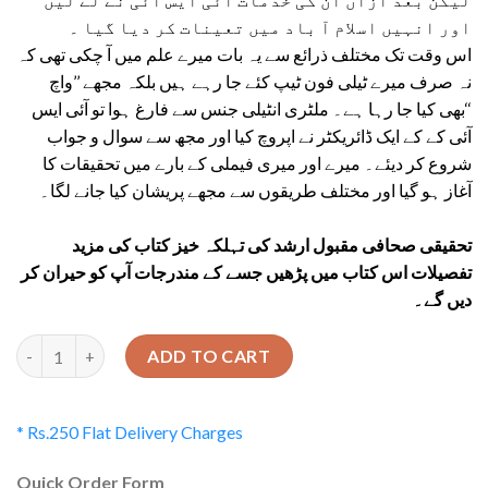
اور انہیں اسلام آ باد میں تعینات کر دیا گیا ۔
اس وقت تک مختلف ذرائع سے یہ بات میرے علم میں آ چکی تھی کہ
نہ صرف میرے ٹیلی فون ٹیپ کئے جا رہے ہیں بلکہ مجھے ’’واچ
‘‘بھی کیا جا رہا ہے۔ ملٹری انٹیلی جنس سے فارغ ہوا تو آئی ایس
آئی کے کے ایک ڈائریکٹر نے اپروچ کیا اور مجھ سے سوال و جواب
شروع کر دیئے۔ میرے اور میری فیملی کے بارے میں تحقیقات کا
آغاز ہو گیا اور مختلف طریقوں سے مجھے پریشان کیا جانے لگا۔
تحقیقی صحافی مقبول ارشد کی تہلکہ خیز کتاب کی مزید
تفصیلات اس کتاب میں پڑھیں جسے کے مندرجات آپ کو حیران کر
دیں گے۔
Quantity
ADD TO CART
* Rs.250 Flat Delivery Charges
Quick Order Form