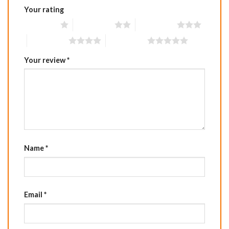
Your rating
1 of 5 stars
2 of 5 stars
3 of 5 stars
4 of 5 stars
5 of 5 stars
Your review
*
Name
*
Email
*