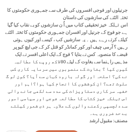
جرنیلوں اور فوجی افسروں کی طرف سے جمہوری حکومتوں کا
تختہ الٹنے کی سازشوں کی داستان
اس تہلکہ خیز تحقیقی کتاب میں اُ ن سازشوں کو بے نقاب کیا گیا
ہے جو فوج کے جرنیل اور افسران جمہوری حکومتوں کا تختہ الٹنے
کیلئے کرتے رہے ہیں ۔ یہ سازشیں کب ، کیسے اور کیوں ہوتی
رہیں ؟ آرمی چیف اور کور کمانڈر کو قتل کر کے جی ایچ کیو پر
قبضے کا منصوبہ کس نے بنایا ؟ فوج کے ایک اعلی افسر نے ایک
مذہبی راہنما سے بغاوت کے لیئے 80لاکھ روپے کا مطالبہ
کیوں کیا ؟ بغاوت کے منصوبوں میں سرمایہ کاری کس
نے کی؟ اسلحہ اور گولہ بارود کہاں سے آیا؟ کون لو گ
ملوث تھے؟ ان کوششوں کا انجام کیا ہوا؟اہم اور
خفیہ سر کاری دستاویزات کی مدد سے لکھی جانے والی
اس تہلکہ خیز کتاب کا مطالعہ فوجی اور سیاسی امور
سے دلچسپی رکھنے والوں کے علاوہ ہر ذی شعور کیلئے
بے حد ضروری ہے۔
مصنف: مقبول ارشد