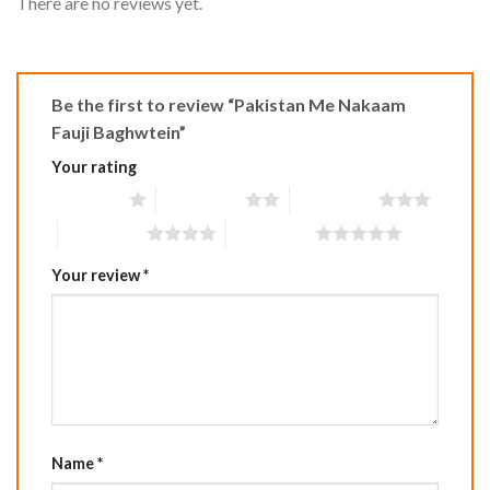
There are no reviews yet.
Be the first to review “Pakistan Me Nakaam
Fauji Baghwtein”
Your rating
1 of 5 stars
2 of 5 stars
3 of 5 stars
4 of 5 stars
5 of 5 stars
Your review
*
Name
*