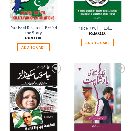
Pak Israil Relations, Behind
Inside Raw | ان سائیڈ را
the Story
₨
800.00
₨
700.00
ADD TO CART
ADD TO CART
Add to
Add to
wishlist
wishlist