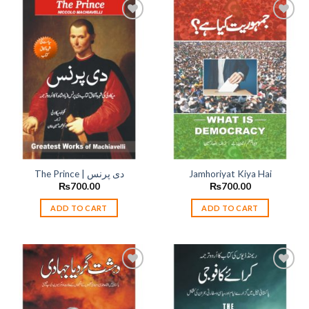
Add to
Add to
wishlist
wishlist
The Prince | دی پرنس
Jamhoriyat Kiya Hai
₨
700.00
₨
700.00
ADD TO CART
ADD TO CART
Add to
Add to