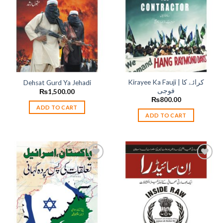
wishlist
wishlist
Kirayee Ka Fauji | کرائے کا
Dehsat Gurd Ya Jehadi
فوجی
₨
1,500.00
₨
800.00
ADD TO CART
ADD TO CART
Add to
Add to
wishlist
wishlist