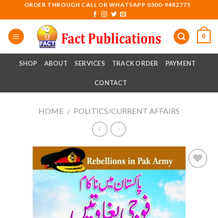
Skip
ORDER THROUGH CALL OR WHATSAPP 0300-9482775
to
content
0
SHOP
ABOUT
SERVICES
TRACK ORDER
PAYMENT
CONTACT
HOME
POLITICS/CURRENT AFFAIRS
/
Add to
wishlist