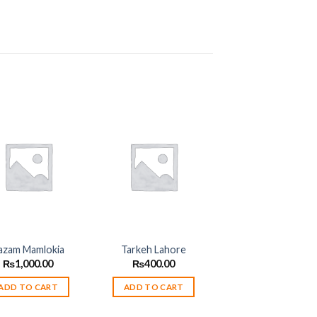
Add to
Add to
wishlist
wishlist
azam Mamlokia
Tarkeh Lahore
₨
1,000.00
₨
400.00
ADD TO CART
ADD TO CART