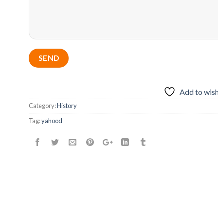
Add to wish
Category:
History
Tag:
yahood