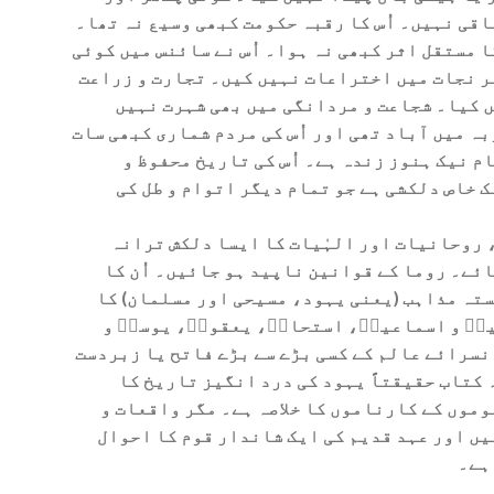
اقی نہیں۔ اُس کا رقبہ حکومت کبھی وسیع نہ تھا۔
ا مستقل اثر کبھی نہ ہوا۔ اُس نے سائنس میں کوئی
ر نجات میں اختراعات نہیں کیں۔ تجارت و زراعت
ں کیا۔ شجاعت و مردانگی میں بھی شہرت نہیں
ہ میں آباد تھی اور اُس کی مردم شماری کبھی سات
م نیک ہنوز زندہ ہے۔ اُس کی تاریخ محفوظ و
ک خاص دلکشی ہے جو تمام دیگر اتوام و طل کی
، روحانیات اور الہٰیات کا ایسا دلکش ترانہ
ئے۔ روما کے قوانین ناپید ہو جائیں۔ اُن کا
ستہ مذاہب (یعنی یہود، مسیحی اور مسلمان) کا
یمؑ و اسماعیلؑ، استحاقؑ، یعقوبؑ، یوسفؑ و
نسرائے عالم کے کسی بڑے سے بڑے فاتح یا زبردست
کتاب حقیقتاً یہود کی درد انگیز تاریخ کا
وموں کے کارناموں کا خلاصہ ہے۔ مگر واقعات و
یں اور عہد قدیم کی ایک شاندار قوم کا احوال
ہے۔