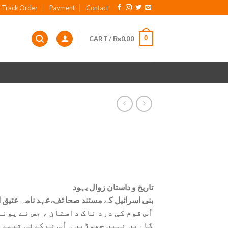
Track Order
Payment
Contact
0
CART /
₨
0.00
تاریخ و داستان زوال یہود
بنی اسرائیل کے مستند صحا ئف،عہد نامہ عتیق 
اُس قوم کی درد ناک داستان ، جس نے یو
گاریں نہیں چھوڑیں۔ اُس نے کوئی تیمور