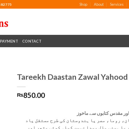
Shop
About
Services
482775
PAYMENT
CONTACT
Tareekh Daastan Zawal Yahood
850.00
₨
to
ist
اور مقدس کتابوں سے ماخوز
نان، روما، مصر یا ہندوستان کی طرح مستقل یاد
 یا ہینی بال پیدا نہیں کیا۔ کوئی پتھر اور