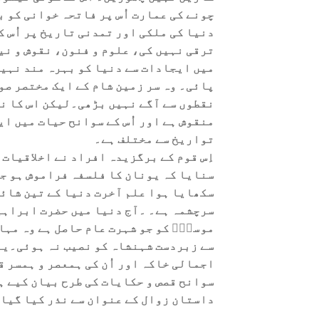
چونے کی عمارت اُس پر فاتحہ خوانی کو ب
دنیا کی ملکی اور تمدنی تاریخ پر اُس ک
ترقی نہیں کی، علوم و فنون، نقوش و نی
میں ایجادات سے دنیا کو بہرہ مند نہی
پائی۔ وہ سر زمین شام کے ایک مختصر صوب
نقطوں سے آگے نہیں بڑھی۔لیکن اس کا نا
منقوش ہے اور اُس کے سوانح حیات میں ای
تواریخ سے مختلف ہے۔
اِس قوم کے برگزیدہ افراد نے اخلاقیات
سنایا کہ یونان کا فلسفہ فراموش ہو جا
سکھایا ہوا علم آخرت دنیا کے تین شائ
سرچشمہ ہے۔ ۔آج دنیا میں حضرت ابراہ
موسیٰؑ کو جو شہرت عام حاصل ہے وہ مہا
سے زبردست شہنشاہ کو نصیب نہ ہوئی۔یہ 
اجمالی خاکہ اور اُن کی ہمعصر و ہمسر ق
سوانح قصص و حکایات کی طرح بیان کیے ہ
داستان زوال کے عنوان سے نذر کیا گیا 