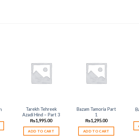
 to
Add to
Add to
list
wishlist
wishlist
Tarekh Tehreek
Bazam Tamoria Part
n
B
Azadi Hind – Part 3
1
₨
1,995.00
₨
1,295.00
ADD TO CART
ADD TO CART