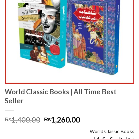
World Classic Books | All Time Best
Seller
Original
Current
1,400.00
1,260.00
₨
₨
price
price
World Classic Books
was:
is:
شاہنامہ کی کہانیاں «