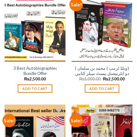
Sale!
Add to
Add to
wishlist
wishlist
3 Best Autobiographies
ڈونلڈ ٹرمپ | محمد بن سلمان |
Bundle Offer
دو انٹرنیشنل بیسٹ سیلر کتابیں
Original
Curren
₨
2,500.00
₨
3,000.00
₨
2,500.00
price
price
was:
is:
ADD TO CART
ADD TO CART
₨3,000.00.
₨2,50
Sale!
Sale!
Add to
Add to
wishlist
wishlist