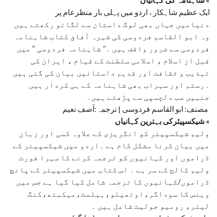
₨1,400.00.
₨1,260.00.
ایک عظیم شاہکار ، اردو میں پہلی بار منظرعام پر
دنیامیں جہاں بھی لوگ داستان سے لگائو رکھتے ہیں
وہ ابو القاسم فردوسی کی شہرہ آفاق کتاب شاہنامہ
فردوسی سے ضرور واقف ہیں ۔’’ شاہنامہ فردوسی ‘‘ میں
قبل از اسلام ، اسلامی سلطنت کے قیام ، ایران کی
تہذیب و ثقافت اور قدیم داستانیں بیان کی گئی ہیں
۔رستم اور سہراب بھی شاہنامہ کے ہی کردار ہیں
جنہیں سب دلچسپی سے پڑھتے ہیں۔
مصنف: ابو القاسم فردوسی | ترجمہ:آصف نعیم
شیکسپیئرکی بہترین کہانیاں «
ولیم شیکسپیئر کو انگریزی کے علاوہ کسی اور زبان
میں بیان کرنا مشکل کام ہے ۔اردو میں شیکسپیئر کے
ڈراموں اور کہانیوں کو ترجمہ کرنے کا سہرا فورٹ
ولیم کالج کے سر ہے ۔ اس کتاب میں شیکسپیئر کے پانچ
ڈراموں/کہانیوں کا ترجمہ شامل کیا گیا ہے جس میں
وینس کا سوداگر،اوتھیلو،ہیلمٹ،میکبتھ،کنگ
لیئر، رومیو جولیٹ شامل ہیں ۔