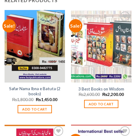
RELATED PRODUCTS
Sale!
Sale!
Add to
Add to
wishlist
wishlist
Safar Nama Ibna e Batuta (2
3 Best Books on Wisdom
books)
Original
Curren
₨
2,600.00
₨
2,200.00
price
price
Original
Current
₨
1,800.00
₨
1,450.00
was:
is:
price
price
ADD TO CART
₨2,600.00.
₨2,20
was:
is:
ADD TO CART
₨1,800.00.
₨1,450.00.