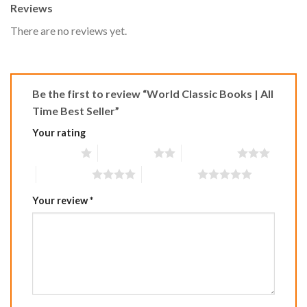
Reviews
There are no reviews yet.
Be the first to review “World Classic Books | All
Time Best Seller”
Your rating
1 of 5 stars
2 of 5 stars
3 of 5 stars
4 of 5 stars
5 of 5 stars
Your review
*