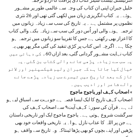
₨1,400.00.
₨1,260.00.
خلیل جبران اپنی ان کتاب کی وجہ سے عالمی طور پر مشہور
ہوئے۔ یہ کتاب انگریزی زبان میں لکھی گئی تھی اور 26 نثری
نظموں پر مشتمل ہے ۔ یہ تاریخ کی سب سے زیادہ زبانوں میں
ترجمہ ہونے والی اور اُس دور کی سب سے زیادہ بکنے والی کتاب
کا اعزاز بھی رکھتی ہے جس کا تقریبا سو زبانوں میں ترجمہ ہو
چکا ہے۔ اگرچہ اس کتاب پر کڑی تنقید کی گئی مگر پھر بھی یہ
کتاب نہایت مشہور گردانی گئی، بعد ازاں 60ء کی دہائی میں
یہ سب سے زیادہ پڑھی جانے والی کتاب بن گئی۔یہ
خیال کیا جاتا ہے کہ جبران ولیم شیکسپئیر اور لائو
تاز کے بعد تاریخ میں تیسرے سب زیادہ پڑھے جانے
والے شاعر اور ادیب ہیں۔
اصحاب کہف اور یاجوج ماجوج «
اصحاب کہف تاریخ کا ایک ایسا قصہ ہے جو بہت سے اسباق لیےہو
ئے ہے۔قرآن کی سورۃٔ کہف آیت۹ سے اصحاب کہف کی
سرگشت شروع ہوتی ہے۔ یاجوج ماجوج ایک اور تاریخی داستان
ہے جن پر اللہ کا عذاب نازل ہو ا۔ یہ تاریخی واقعات خود بھی
پڑھیں اور اپنے بچوں کو بھی پڑھا ئیںتاکہ وہ تاریخ سے واقف ہو