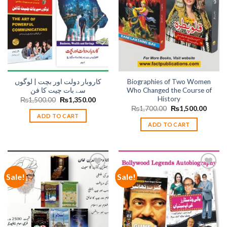
wishlist
wishlist
کاروبار دولت اور بچت | لوگوں
Biographies of Two Women
سے بات چیت کا فن
Who Changed the Course of
History
Original
Current
₨
1,500.00
₨
1,350.00
price
price
Original
Curren
₨
1,700.00
₨
1,500.00
was:
is:
price
price
ADD TO CART
₨1,500.00.
₨1,350.00.
was:
is:
ADD TO CART
₨1,700.00.
₨1,50
Sale!
Sale!
Add to
Add to
wishlist
wishlist