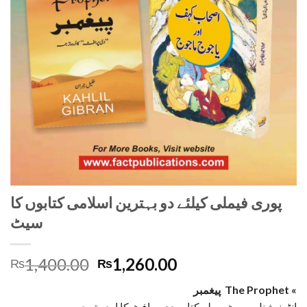
پوری فیملی کیلئے دو بہترین اسلامی کتابوں کا
سیٹ
Original
Current
1,400.00
1,260.00
₨
₨
price
price
پیغمبر The Prophet «
was:
is:
انٹرنیشنل بیسٹ سیلر کتاب دی پرافٹ کا اردو ترجمہ