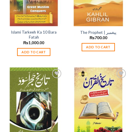
Islami Tarkeeh Ka 10 Bara
The Prophet | پیغمبر
Fatah
₨
700.00
₨
1,000.00
ADD TO CART
ADD TO CART
Add to
Add to
wishlist
wishlist