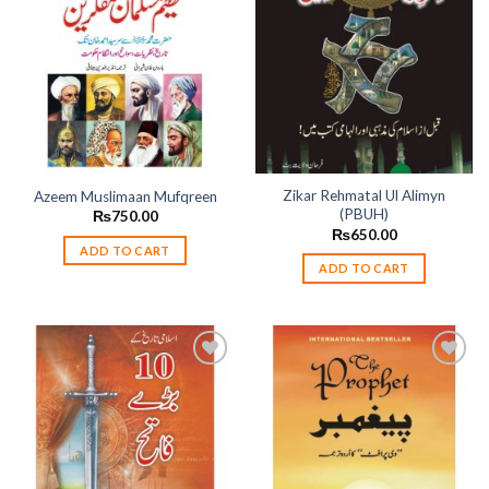
Add to
Add to
wishlist
wishlist
Zikar Rehmatal Ul Alimyn
Azeem Muslimaan Mufqreen
(PBUH)
₨
750.00
₨
650.00
ADD TO CART
ADD TO CART
Add to
Add to
wishlist
wishlist