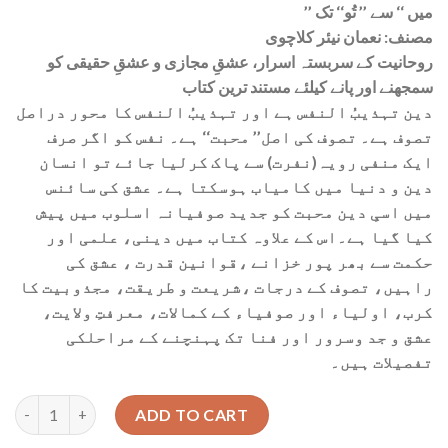
’’ میں ‘‘ سے ’’ تُو‘‘ تک
مصنف: نعمان نیئر کلاچوی
روحانیت کے سربستہ اسرار، عشقِ مجازی و عشقِ حقیقی کو
سمجھنے اور پانے کیلئے مستند ترین کتاب
دین تہذیبُ النفس ہے اور تہذیبُ النفس کا محور دراصل
تصوف ہے۔ تصوف کی اصل’’ محبت‘‘ ہے۔ نفس کو اگر صرف
ایک منفی رویہ(نفرت) سے پاک کرلیا جائے تو انسان
دین و دنیا میں کامیاب ہوسکتا ہے۔ عشق کی سائنس
میں اسیِ دین محبت کو جدید صوفیانہ اسلوب میں پیش
کیا گیا ہے۔اس کے علاوہ کتاب میں دینی، علمی اور
حکمت سے بھر پور خزانے ،قوانین قدرت ، عشق کی
راہیں، تصوف کے درجات ،شریعت و طریقت، مجذوبیت کا
کرب، اولیاء اور صوفیاء کے کمالات، معرفتِ ولایت،
عشق و جد وسرور اور فنا تک پہنچنے کے مراحلکی
تفصیلات ہیں۔
Quantity
ADD TO CART