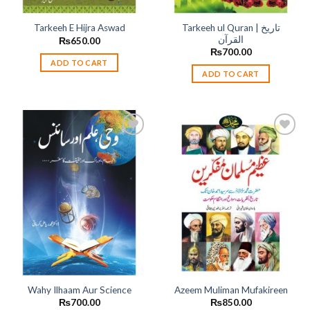
Tarkeeh ul Quran | تاریخ
Tarkeeh E Hijra Aswad
القرآن
₨
650.00
₨
700.00
ADD TO CART
ADD TO CART
Add to
Add to
wishlist
wishlist
Wahy Ilhaam Aur Science
Azeem Muliman Mufakireen
₨
700.00
₨
850.00