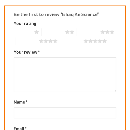
Be the first to review “Ishaq Ke Science”
Your rating
1 of 5 stars
2 of 5 stars
3 of 5 stars
4 of 5 stars
5 of 5 stars
Your review
*
Name
*
Email
*