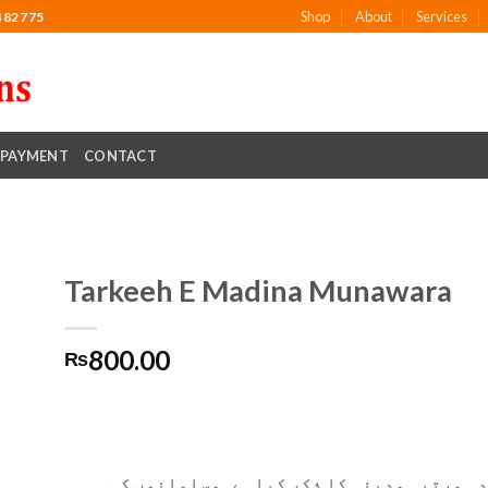
Shop
About
Services
482775
PAYMENT
CONTACT
Tarkeeh E Madina Munawara
800.00
₨
to
ist
ودہ مرتبہ مدینہ کا ذکر کیاہے۔مسلمانوں کی