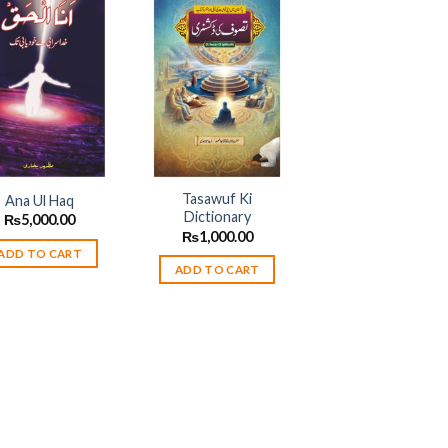
Add to
Add to
wishlist
wishlist
Tasawuf Ki
Ana Ul Haq
Dictionary
₨
5,000.00
₨
1,000.00
ADD TO CART
ADD TO CART