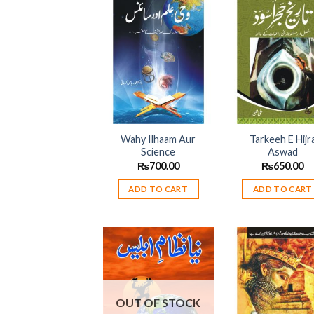
Add to
Add
wishlist
wish
Wahy Ilhaam Aur
Tarkeeh E Hijr
Science
Aswad
₨
700.00
₨
650.00
ADD TO CART
ADD TO CART
Add to
Add
wishlist
wish
OUT OF STOCK