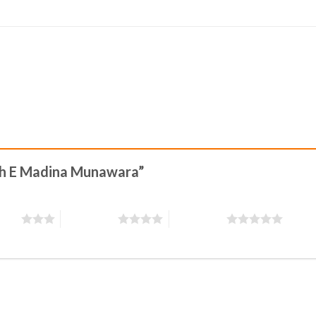
eeh E Madina Munawara”
stars
4 of 5 stars
5 of 5 stars