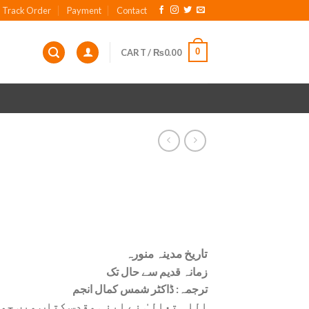
Track Order
Payment
Contact
0
CART /
₨
0.00
تاریخ مدینہ منورہ
زمانہ قدیم سے حال تک
ترجمہ: ڈاکٹر شمس کمال انجم
اللہ تعالیٰ نے اپنی مقدس کتاب میں چ