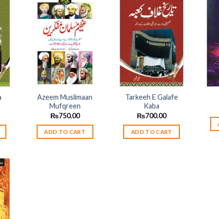
 to
Add to
Add to
list
wishlist
wishlist
a
Azeem Muslimaan
Tarkeeh E Galafe
Mufqreen
Kaba
₨
750.00
₨
700.00
ADD TO CART
ADD TO CART
 to
list