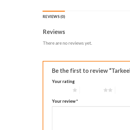
REVIEWS (0)
Reviews
There are no reviews yet.
Be the first to review “Tark
Your rating
1 of 5 stars
2 of 5 stars
3 of 5 
Your review
*